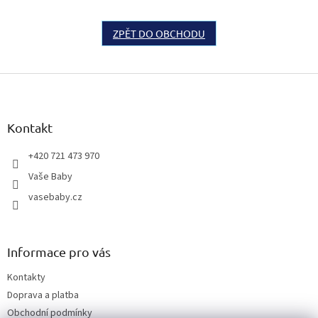
ZPĚT DO OBCHODU
Z
á
p
a
Kontakt
t
í
+420 721 473 970
Vaše Baby
vasebaby.cz
Informace pro vás
Kontakty
Doprava a platba
Obchodní podmínky