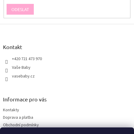
ODESLAT
Z
á
p
a
Kontakt
t
í
+420 721 473 970
Vaše Baby
vasebaby.cz
Informace pro vás
Kontakty
Doprava a platba
Obchodní podmínky
Podmínky ochrany osobních údajů