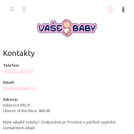
Přejít
NÁKUP
na
obsah
KOŠÍK
Kontakty
Telefon:
+420 721 473 970
Email:
info@vasebaby.cz
Adresa:
Halasova 891/8
Liberec VI-Rochlice 460 06
Máte nějaké otázky? Zodpovíme je. Prosíme o pečlivé vyplnění
kontaktních údajů.