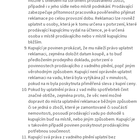
možné s ohledem na sortiment prodávaného zboží,
případně i v jeho sídle nebo místě podnikání. Prodávající
zabezpečuje přítomnost pracovníka pověřeného přijímat
reklamace po celou provozní dobu. Reklamaci lze rovněž
uplatnit u osoby, která je k tomu určena v potvrzení, které
prodávající kupujícímu vydal na účtence, je-li určená
osoba v místě prodávajícího nebo v místě kupujícímu
bližším.
Kupující je povinen prokázat, že mu náleží právo uplatnit
reklamaci, zejména doložit datum koupě, a to buď
předložením prodejního dokladu, potvrzení o
povinnostech prodávajícího z vadného plnění, popř. jiným
věrohodným způsobem. Kupující není oprávněn uplatnit
reklamaci na vadu, která byla vytýkána již v minulosti,
pokud na ni byla poskytnuta přiměřená sleva z kupní ceny.
Pokud by uplatnění práva z vad mělo spotřebiteli činit
značné obtíže, zejména proto, že věc není možné
dopravit do místa uplatnění reklamace běžným způsobem
či se jedná o zboží, které je zamontované či součástí
nemovitosti, posoudí prodávající vadu po dohodě s
kupujícím buď na místě, nebo jiným způsobem. Kupující je
v takovém případě povinen poskytnout prodávajícímu
potřebnou součinnost.
Kupující svá práva z vadného plnění uplatní bez