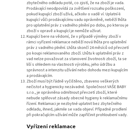
zbytečného odkladu poté, co zjistí, že na zboží je vada.
Prodávající neodpovídá za zvětšení rozsahu poškození,
pokud kupující zboží užívá, ačkoliv o vadě ví. Uplatní-li
kupující vůči prodávajícímu vadu oprávněně, neběží lhůta
pro uplatnění práv z vadného plnění po dobu, po kterou je
zboží v opravě a kupující je nemůže užívat.
Kupující bere na vědomí, že v případě výměny zboží v
rámci vyřízení reklamace neběží nová lhůta pro uplatnění
práv z vadného plnění. Lhůta skončí 24 měsíců od převzetí
po koupi reklamovaného zboží. Lhůtu k uplatnění práv z
vad nelze považovat za stanovení životnosti zboží, ta se
liší s ohledem na vlastnosti výrobku, jeho údržbu a
správnost a intenzitu užívání nebo dohodu mezi kupujícím
a prodávajícím.
Zboží musí být řádně vyčištěno, zbaveno veškerých
nečistot a hygienicky nezávadné. Společnost VAŠE BABY
s.r.o., je oprávněna odmítnout převzetí zboží, které
nebude splňovat zásady obecné hygieny k reklamačnímu
řízení. Reklamaci je nezbytné uplatnit bez zbytečného
odkladu, ihned, jakmile se vada objeví. Případné prodlení
při pokračujícím užívání může zapříčinit prohloubení vady.
Vyřízení reklamace