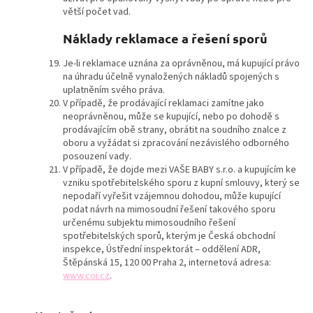
větší počet vad.
Náklady reklamace a řešení sporů
Je-li reklamace uznána za oprávněnou, má kupující právo
na úhradu účelně vynaložených nákladů spojených s
uplatněním svého práva.
V případě, že prodávající reklamaci zamítne jako
neoprávněnou, může se kupující, nebo po dohodě s
prodávajícím obě strany, obrátit na soudního znalce z
oboru a vyžádat si zpracování nezávislého odborného
posouzení vady.
V případě, že dojde mezi VAŠE BABY s.r.o. a kupujícím ke
vzniku spotřebitelského sporu z kupní smlouvy, který se
nepodaří vyřešit vzájemnou dohodou, může kupující
podat návrh na mimosoudní řešení takového sporu
určenému subjektu mimosoudního řešení
spotřebitelských sporů, kterým je Česká obchodní
inspekce, Ústřední inspektorát – oddělení ADR,
Štěpánská 15, 120 00 Praha 2, internetová adresa:
www.coi.cz
.