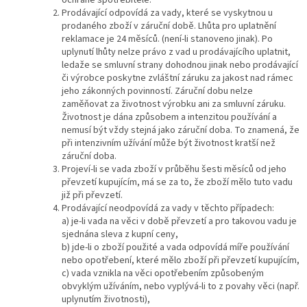
ochraně spotřebitele.
Prodávající odpovídá za vady, které se vyskytnou u
prodaného zboží v záruční době. Lhůta pro uplatnění
reklamace je 24 měsíců. (není-li stanoveno jinak). Po
uplynutí lhůty nelze právo z vad u prodávajícího uplatnit,
ledaže se smluvní strany dohodnou jinak nebo prodávající
či výrobce poskytne zvláštní záruku za jakost nad rámec
jeho zákonných povinností. Záruční dobu nelze
zaměňovat za životnost výrobku ani za smluvní záruku.
Životnost je dána způsobem a intenzitou používání a
nemusí být vždy stejná jako záruční doba. To znamená, že
při intenzivním užívání může být životnost kratší než
záruční doba.
Projeví-li se vada zboží v průběhu šesti měsíců od jeho
převzetí kupujícím, má se za to, že zboží mělo tuto vadu
již při převzetí.
Prodávající neodpovídá za vady v těchto případech:
a) je-li vada na věci v době převzetí a pro takovou vadu je
sjednána sleva z kupní ceny,
b) jde-li o zboží použité a vada odpovídá míře používání
nebo opotřebení, které mělo zboží při převzetí kupujícím,
c) vada vznikla na věci opotřebením způsobeným
obvyklým užíváním, nebo vyplývá-li to z povahy věci (např.
uplynutím životnosti),