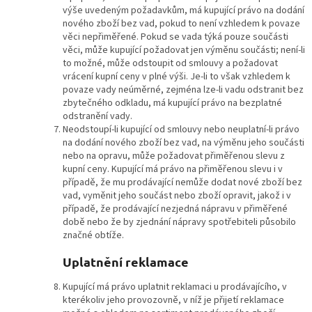
výše uvedeným požadavkům, má kupující právo na dodání
nového zboží bez vad, pokud to není vzhledem k povaze
věci nepřiměřené. Pokud se vada týká pouze součásti
věci, může kupující požadovat jen výměnu součásti; není-li
to možné, může odstoupit od smlouvy a požadovat
vrácení kupní ceny v plné výši. Je-li to však vzhledem k
povaze vady neúměrné, zejména lze-li vadu odstranit bez
zbytečného odkladu, má kupující právo na bezplatné
odstranění vady.
Neodstoupí-li kupující od smlouvy nebo neuplatní-li právo
na dodání nového zboží bez vad, na výměnu jeho součásti
nebo na opravu, může požadovat přiměřenou slevu z
kupní ceny. Kupující má právo na přiměřenou slevu i v
případě, že mu prodávající nemůže dodat nové zboží bez
vad, vyměnit jeho součást nebo zboží opravit, jakož i v
případě, že prodávající nezjedná nápravu v přiměřené
době nebo že by zjednání nápravy spotřebiteli působilo
značné obtíže.
Uplatnění reklamace
Kupující má právo uplatnit reklamaci u prodávajícího, v
kterékoliv jeho provozovně, v níž je přijetí reklamace