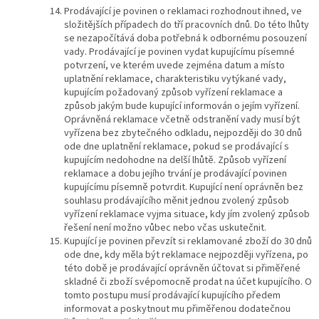
Prodávající je povinen o reklamaci rozhodnout ihned, ve
složitějších případech do tří pracovních dnů. Do této lhůty
se nezapočítává doba potřebná k odbornému posouzení
vady. Prodávající je povinen vydat kupujícímu písemné
potvrzení, ve kterém uvede zejména datum a místo
uplatnění reklamace, charakteristiku vytýkané vady,
kupujícím požadovaný způsob vyřízení reklamace a
způsob jakým bude kupující informován o jejím vyřízení.
Oprávněná reklamace včetně odstranění vady musí být
vyřízena bez zbytečného odkladu, nejpozději do 30 dnů
ode dne uplatnění reklamace, pokud se prodávající s
kupujícím nedohodne na delší lhůtě. Způsob vyřízení
reklamace a dobu jejího trvání je prodávající povinen
kupujícímu písemně potvrdit. Kupující není oprávněn bez
souhlasu prodávajícího měnit jednou zvolený způsob
vyřízení reklamace vyjma situace, kdy jím zvolený způsob
řešení není možno vůbec nebo včas uskutečnit.
Kupující je povinen převzít si reklamované zboží do 30 dnů
ode dne, kdy měla být reklamace nejpozději vyřízena, po
této době je prodávající oprávněn účtovat si přiměřené
skladné či zboží svépomocně prodat na účet kupujícího. O
tomto postupu musí prodávající kupujícího předem
informovat a poskytnout mu přiměřenou dodatečnou