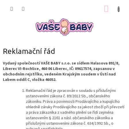
Přejít
NÁKUP
na
obsah
KOŠÍK
Reklamační řád
Vydaný společností VAŠE BABY s.r.o. se sídlem Halasova 891/8,
Liberec VI-Rochlice, 460 06 Liberec, IČ: 09617574, zapsanou v
obchodním rejstříku, vedeném Krajským soudem v Ústí nad
Labem oddíl C, vložka 46052.
Reklamační řád je zpracován v souladu s příslušnými
ustanoveními zákona č. 89/2012 Sb., občanského
zákoníku. Práva a povinnosti Prodávajícího a kupujícího
ohledně záruky Prodávajícího za jakost zboží při převzetí
a práva zákazníka z vadného plnění se řídí zejména
ustanovením § 2161 a násl. občanského zákoníku a
příslušnými ustanoveními zákona č. 634/1992 Sb., o