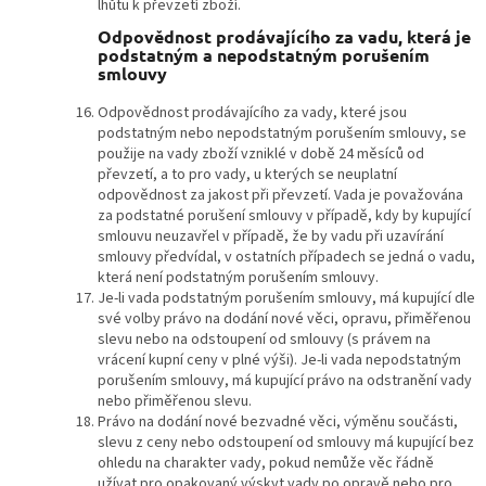
lhůtu k převzetí zboží.
Odpovědnost prodávajícího za vadu, která je
podstatným a nepodstatným porušením
smlouvy
Odpovědnost prodávajícího za vady, které jsou
podstatným nebo nepodstatným porušením smlouvy, se
použije na vady zboží vzniklé v době 24 měsíců od
převzetí, a to pro vady, u kterých se neuplatní
odpovědnost za jakost při převzetí. Vada je považována
za podstatné porušení smlouvy v případě, kdy by kupující
smlouvu neuzavřel v případě, že by vadu při uzavírání
smlouvy předvídal, v ostatních případech se jedná o vadu,
která není podstatným porušením smlouvy.
Je-li vada podstatným porušením smlouvy, má kupující dle
své volby právo na dodání nové věci, opravu, přiměřenou
slevu nebo na odstoupení od smlouvy (s právem na
vrácení kupní ceny v plné výši). Je-li vada nepodstatným
porušením smlouvy, má kupující právo na odstranění vady
nebo přiměřenou slevu.
Právo na dodání nové bezvadné věci, výměnu součásti,
slevu z ceny nebo odstoupení od smlouvy má kupující bez
ohledu na charakter vady, pokud nemůže věc řádně
užívat pro opakovaný výskyt vady po opravě nebo pro