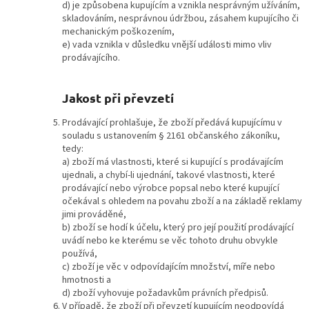
d) je způsobena kupujícím a vznikla nesprávným užíváním,
skladováním, nesprávnou údržbou, zásahem kupujícího či
mechanickým poškozením,
e) vada vznikla v důsledku vnější události mimo vliv
prodávajícího.
Jakost při převzetí
Prodávající prohlašuje, že zboží předává kupujícímu v
souladu s ustanovením § 2161 občanského zákoníku,
tedy:
a) zboží má vlastnosti, které si kupující s prodávajícím
ujednali, a chybí-li ujednání, takové vlastnosti, které
prodávající nebo výrobce popsal nebo které kupující
očekával s ohledem na povahu zboží a na základě reklamy
jimi prováděné,
b) zboží se hodí k účelu, který pro její použití prodávající
uvádí nebo ke kterému se věc tohoto druhu obvykle
používá,
c) zboží je věc v odpovídajícím množství, míře nebo
hmotnosti a
d) zboží vyhovuje požadavkům právních předpisů.
V případě, že zboží při převzetí kupujícím neodpovídá